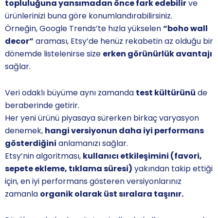
topluluğuna yansımadan önce fark edebilir
ve
ürünlerinizi buna göre konumlandırabilirsiniz.
Örneğin, Google Trends’te hızla yükselen
“boho wall
decor”
araması, Etsy’de henüz rekabetin az olduğu bir
dönemde listelenirse size
erken görünürlük avantajı
sağlar.
Veri odaklı büyüme aynı zamanda
test kültürünü
de
beraberinde getirir.
Her yeni ürünü piyasaya sürerken birkaç varyasyon
denemek,
hangi versiyonun daha iyi performans
gösterdiğini
anlamanızı sağlar.
Etsy’nin algoritması,
kullanıcı etkileşimini (favori,
sepete ekleme, tıklama süresi)
yakından takip ettiği
için, en iyi performans gösteren versiyonlarınız
zamanla
organik olarak üst sıralara taşınır.