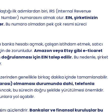
aştığı ilk adımlardan biri, IRS (Internal Revenue
on Number) numarasını almak olur.
EIN, şirketinizin
er.
Bu numara olmadan pek çok resmi süreci
a banka hesabı açmak, çalışan istihdam etmek, satıcı
çin de zorunludur.
Amazon veya Etsy gibi e-ticaret
 doğrulanması için EIN talep edilir.
Bu nedenle, şirket
.
 üzerinden genellikle birkaç dakika içinde tamamlanabilir.
umarası) olmaması durumunda dahi, telefonla
ncak, bu sürecin doğru şekilde yürütülmesi önemlidir.
nlara yol açabilir.
ını güçlendirir.
Bankalar ve finansal kuruluşlar bu