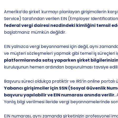
Amerika’da şirket kurmayı planlayan girişimcilerin karşıl
Service) tarafından verilen EIN (Employer Identificati
federal vergi dairesi nezdindeki kimliğini temsil ed
başlatmanız mümkün değildir.
EIN yalnızca vergi beyannamesi için değil, aynı zamand
ve müşteri sözleşmeleri yapmak gibi temel iş süreçleri i
platformlarında satış yaparken şirket bilgilerinizin
kuruluşunun hemen ardından başvurulması tavsiye edilir
Başvuru süreci oldukça pratiktir ve IRS’in online portalı
Yabancı girişimciler için SSN (Sosyal Güvenlik N
başvuru yapılabilir ve EIN numarası anında verilir.
A
Yanlış bilgi verilmesi ileride vergi beyannamelerinde soru
EIN numarası, aynı zamanda şirketinizin profesyonel imaj