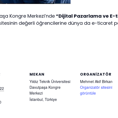
tpaşa Kongre Merkezi’nde
“Dijital Pazarlama ve E-t
tesinin değerli öğrencilerine dünya da e-ticaret pazar
R
MEKAN
ORGANIZATÖR
Yıldız Teknik Üniversitesi
Mehmet Akif Birkan
Davutpaşa Kongre
Organizatör sitesini
022
Merkezi
görüntüle
İstanbul
,
Türkiye
0