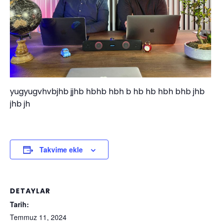
yugyugvhvbjhb jjhb hbhb hbh b hb hb hbh bhb jhb
jhb jh
Takvime ekle
DETAYLAR
Tarih:
Temmuz 11, 2024